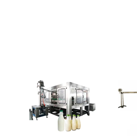
রোটারি মিল্ক বোতল ফিলিং লাইন, ইউএইচটি মিল্ক প
মিল্ক প্রসেসিং সরঞ্জাম; total solution and
পরিষেবাদি (যেমন দুধ, পানীয়, খনিজ জল ইত্য
Professional factory, all kinds of
constitute the drink mechanical excellenc
বৈজ্ঞানিক এবং কঠোর পরিচালন, পণ্য উত্পাদন ব্