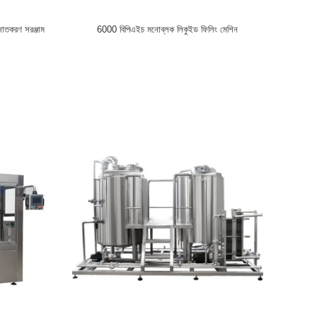
লজাতকরণ সরঞ্জাম
6000 বিপিএইচ মনোব্লক লিকুইড ফিলিং মেশিন