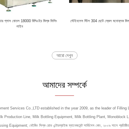
াকচার গ্লাস বোতল 18000 বিপিএইচ মিল্ক ফিলিং
স্টেইনলেস স্টিল 304 ছোট স্কেল মনোব্লক মিল
লাইন
আরো দেখুন
আমাদের সম্পর্কে
ent Services Co.,LTD established in the year 2009, as the leader of Filling Li
ilk Production Line, Milk Bottling Equipment, Milk Bottling Plant, Monoblock L
quipment; বেইজিং সিল্ক রোড এন্টারপ্রাইজ ম্যানেজমেন্ট সার্ভিসেস কোং, ২০০৯ সালে প্রতিষ্ঠিত, 