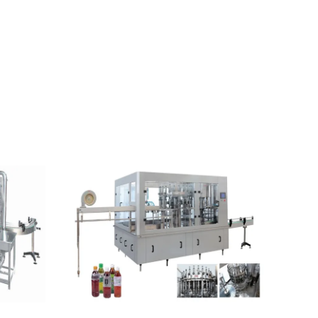
িন, স্বয়ংক্রিয় তরল বোতল ভর্তি মেশিন, ইউএইচটি
রল খাবারের জন্য সম্পূর্ণ সমাধান এবং সংহতকরণ
tion provider. সরঞ্জাম প্রস্তুতকারকের থেকে
, scientific and strict management,
এবং পরীক্ষার সরঞ্জাম, অভিজ্ঞ প্রযুক্তিবিদ,
 quality in the most powerful guarantee. এটি