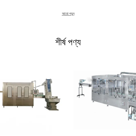
্রোডাকশন লাইন, মিল্ক বোতলজাত সরঞ্জাম, দুধ বোতলজাতকরণ প্ল্যান্ট, মনোব্লক সরবরাহ করি তরল ভর্তি মেশ
আরো পড়ুন
 integration services for the liquid food (such as milk, beverage, mineral water,etc). ত
াদি)। Realized perfect improvement from the equipment manufacturer to the system solu
সিস্টেম সমাধান সরবরাহকারীর নিখুঁত উন্নতি উপলব্ধি করে।
শীর্ষ পণ্য
 advanced processing equipment and testing equipment, experienced technicians
e in product manufacturing system. পেশাদার কারখানা, সব ধরণের উন্নত প্রক্রিয়াকরণ সরঞ্জাম 
যবস্থায় পানীয় যান্ত্রিক উৎকর্ষতা গঠন করে। It also provides Zhongyin Machinery product's
সর্বাধিক শক্তিশালী গ্যারান্টিতে ঝংগিন মেশিনারি পণ্যের পণ্যের সরবরাহ করে।