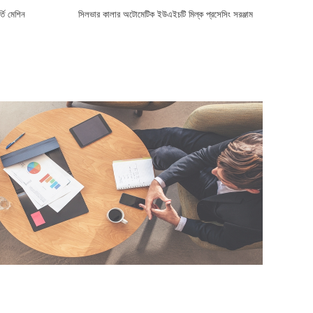
তি মেশিন
সিলভার কালার অটোমেটিক ইউএইচটি মিল্ক প্রসেসিং সরঞ্জাম