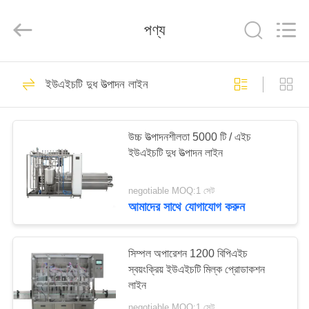
Silk
Road
Enterprise
পণ্য
Management
Services
Co.,LTD.
All
Rights
বাড়ি
Reserved.
7
ইউএইচটি দুধ উত্পাদন লাইন
দুধ ভর্তি রেখা
পণ্য
উচ্চ উত্পাদনশীলতা 5000 টি / এইচ
ইউএইচটি দুধ উত্পাদন লাইন
আমাদের
সম্পর্কে
negotiable MOQ:1 সেট
আমাদের সাথে যোগাযোগ করুন
7
কারখানা
ভ্রমণ
সিম্পল অপারেশন 1200 বিপিএইচ
মনোব্লক মিল্ক ফিলিং লাইন
স্বয়ংক্রিয় ইউএইচটি মিল্ক প্রোডাকশন
লাইন
মান
negotiable MOQ:1 সেট