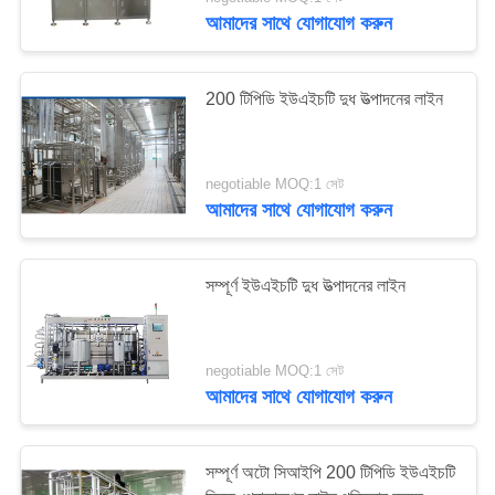
নিয়ন্ত্রণ
আমাদের সাথে যোগাযোগ করুন
যোগাযোগ
7
200 টিপিডি ইউএইচটি দুধ উত্পাদনের লাইন
করুন
অ্যাসেপটিক মিল্ক ফিলিং
লাইন
negotiable MOQ:1 সেট
উদ্ধৃতির
আমাদের সাথে যোগাযোগ করুন
জন্য
আবেদন
সম্পূর্ণ ইউএইচটি দুধ উত্পাদনের লাইন
7
সাইট
রোটারি মিল্ক বোতল ফিলিং
ম্যাপ
negotiable MOQ:1 সেট
আমাদের সাথে যোগাযোগ করুন
লাইন
PRIVACY
সম্পূর্ণ অটো সিআইপি 200 টিপিডি ইউএইচটি
POLICY