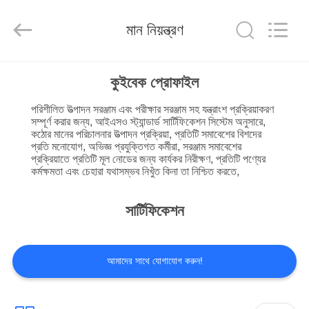
Silk
Road
Enterprise
মান নিয়ন্ত্রণ
Management
Services
Co.,LTD.
All
Rights
বাড়ি
Reserved.
কুইবেক প্রোফাইল
পরিশীলিত উত্পাদন সরঞ্জাম এবং পরীক্ষার সরঞ্জাম সহ যন্ত্রাংশ প্রক্রিয়াকরণ
পণ্য
সম্পূর্ণ করার জন্য, আইএসও স্ট্যান্ডার্ড সার্টিফিকেশন সিস্টেম অনুসারে,
কঠোর মানের পরিচালনার উত্পাদন প্রক্রিয়া, প্রতিটি সমাবেশের বিশদের
প্রতি মনোযোগ, অভিজ্ঞ প্রযুক্তিগত কর্মীরা, সরঞ্জাম সমাবেশের
আমাদের
প্রক্রিয়াতে প্রতিটি মূল নোডের জন্য কার্যকর নিরীক্ষণ, প্রতিটি পণ্যের
কর্মক্ষমতা এবং চেহারা যথাসম্ভব নিখুঁত কিনা তা নিশ্চিত করতে,
সম্পর্কে
সার্টিফিকেশন
কারখানা
ভ্রমণ
আমাদের সাথে যোগাযোগ করুন!
মান