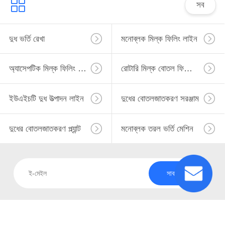
নিয়ন্ত্রণ
সব
যোগাযোগ
দুধ ভর্তি রেখা
মনোব্লক মিল্ক ফিলিং লাইন
করুন
অ্যাসেপটিক মিল্ক ফিলিং লাইন
রোটারি মিল্ক বোতল ফিলিং লাইন
উদ্ধৃতির
ইউএইচটি দুধ উত্পাদন লাইন
দুধের বোতলজাতকরণ সরঞ্জাম
জন্য
আবেদন
দুধের বোতলজাতকরণ প্ল্যান্ট
মনোব্লক তরল ভর্তি মেশিন
সাইট
ম্যাপ
সাবস্ক্রাইব
PRIVACY
POLICY