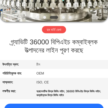
নিয়ন্ত্রণ
যোগাযোগ
করুন
দুধ ভর্তি রেখা
গ্র্যাভিটি 36000 বিপিএইচ কম্বাইব্লক
উদ্ধৃতির
উত্পাদনের লাইন পূরণ করছে
জন্য
আবেদন
উৎপত্তি স্থল:
চীন
সাইট
পরিচিতিমুলক নাম:
OEM
ম্যাপ
সাক্ষ্যদান:
ISO, CE
লক্ষণীয় করা:
,
,
অ্যাসেপটিক মিল্ক ফিলিং লাইন
36000 বিপিএইচ মিল্ক ফিলিং লাইন
কম্বাইব্লক মিল্ক ফিলিং লাইন
PRIVACY
POLICY