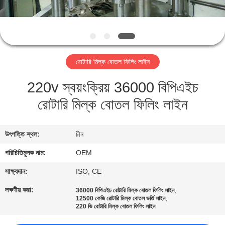
নিয়ন্ত্রণ
যোগাযোগ
করুন
রোটারি মিল্ক বোতল ফিলিং লাইন
220v স্বয়ংক্রিয় 36000 বিপিএইচ
উদ্ধৃতির
রোটারি মিল্ক বোতল ফিলিং লাইন
জন্য
আবেদন
উৎপত্তি স্থল:
চীন
সাইট
পরিচিতিমুলক নাম:
OEM
ম্যাপ
সাক্ষ্যদান:
ISO, CE
লক্ষণীয় করা:
,
36000 বিপিএইচ রোটারি মিল্ক বোতল ফিলিং লাইন
,
12500 কেজি রোটারি মিল্ক বোতল ভর্তি লাইন
PRIVACY
220 ভি রোটারি মিল্ক বোতল ফিলিং লাইন
POLICY