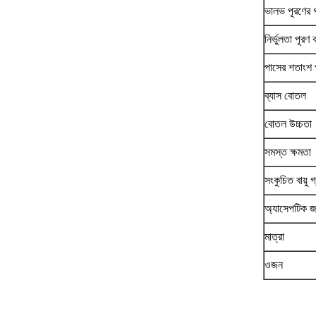
ভালভ পূরণের 
নির্ভুলতা পূরণ 
পাসের শতাংশ 
ব্যাস বোতল
বোতল উচ্চতা
সমস্ত ক্ষমতা
সংকুচিত বায়ু গ
অ্যাসেপটিক জ
মাত্রা
ওজন