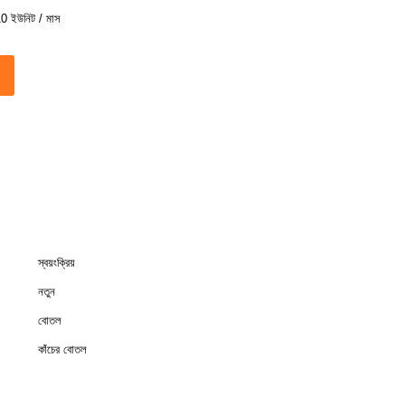
0 ইউনিট / মাস
স্বয়ংক্রিয়
নতুন
বোতল
কাঁচের বোতল