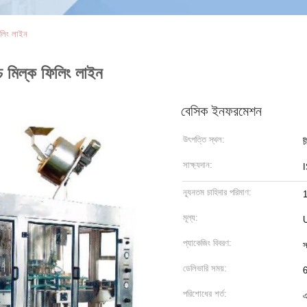
িলিং লাইন
 মিল্ক ফিলিং লাইন
বেসিক ইনফরমেশন
উৎপত্তি স্থল:
চ
সাক্ষ্যদান:
ন্যূনতম চাহিদার পরিমাণ:
মূল্য:
প্যাকেজিং বিবরণ:
স
ডেলিভারি সময়:
6
পরিশোধের শর্ত:
এ