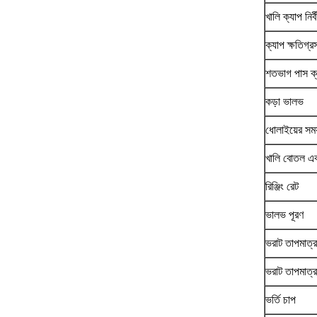
খালি ক্যাপ নির্
ক্যাপ ক্ষতিগ্র
শতভাগ পাস ক্
কড়া ভালভ
ধোলাইয়ের সময
খালি বোতল এবং
রিঞ্জিং রেট
ভালভ পূরণ
ভরাট তাপমাত্র
ভরাট তাপমাত্রা
ভর্তি চাপ