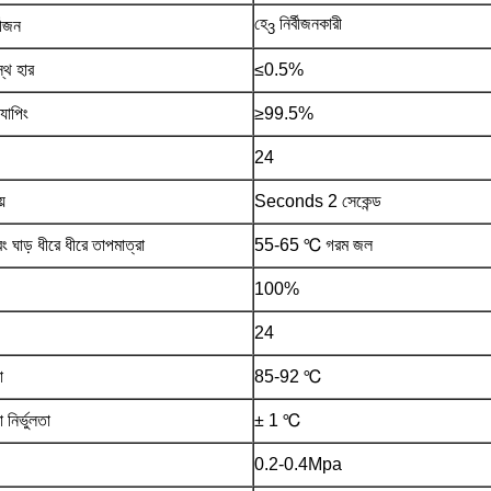
হে
নির্বীজনকারী
বীজন
3
স্থ হার
≤0.5%
যাপিং
≥99.5%
24
়
Seconds 2 সেকেন্ড
 ঘাড় ধীরে ধীরে তাপমাত্রা
55-65 ℃ গরম জল
100%
24
া
85-92 ℃
 নির্ভুলতা
± 1 ℃
0.2-0.4Mpa