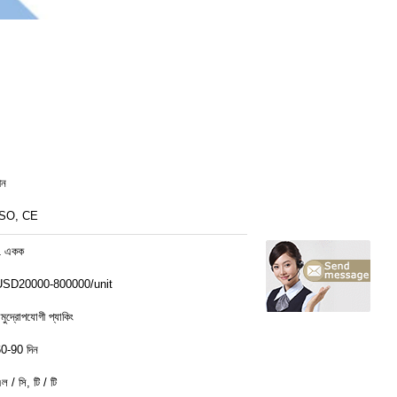
ীন
ISO, CE
1 একক
USD20000-800000/unit
মুদ্রোপযোগী প্যাকিং
0-90 দিন
ল / সি, টি / টি