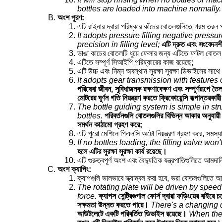
bottles are loaded into machine normally.
অংশ পূরণ:
এটি রাইনার দ্বারা পরিষ্কার কাঁচের বোতলগুলিতে গরম তরল 
It adopts pressure filling negative pressure 
precision in filling level;
এটি দ্রুত এবং সংবেদনশীল
ভাঙা কাচের বোতলটি ধুয়ে ফেলার জন্য এটিতে ফাটল বোতল 
এটিতে সম্পূর্ণ সিআইপি পরিষ্কারের কাজ রয়েছে;
এটি উচ্চ এবং নিম্ন অবস্থান সুরক্ষা সুরক্ষা ডিভাইসের সাথ
It adopts gear transmission with features o
পরিষেবা জীবন, সুবিধাজনক রক্ষণাবেক্ষণ এবং সম্পূর্ণরূপে তৈল
মোটরের ঘূর্ণন গতি নিয়ন্ত্রণ করতে ফ্রিকোয়েন্সি রূপান্তরকা
The bottle guiding system is simple in str
bottles.
পরিবর্তনগুলি বোতলগুলির বিভিন্ন আকার অনুযায়ী 
সমর্থন কাঠামো গ্রহণ করে;
এটি পুরো মেশিনে পিএলসি অটো নিয়ন্ত্রণ গ্রহণ করে, সমস্
If no bottles loading, the filling valve won'
হলে এটির সুরক্ষা সুরক্ষা কার্য রয়েছে।
এটি গুরুত্বপূর্ণ অংশ এবং বৈদ্যুতিক যন্ত্রপাতিগুলিতে আমদানি
অংশ ক্যাপিং:
ক্যাপগুলি ভালভাবে স্ক্যাম্বল করা হবে, ভরা বোতলগুলিতে আ
The rotating plate will be driven by spee
force.
ক্যাপস সেন্ট্রিগুগাল ফোর্স দ্বারা ফড়িংয়ের বাইরে
সক্ষমতা উন্নত করতে পারে।
There's a changing 
আউটলেটে একটি পরিবর্তিত ডিভাইস রয়েছে।
When the 