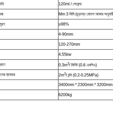
গতি
120ml / সেকেন্ড
করা
Mm 3 মিমি (চূড়ান্ত বোতল আকার অনুযায়
পূরণ
≥98%
4-90mm
120-270mm
4.55kw
3
্রহণ
0.3m
/ মিনিট (0.6 এমপিএ)
3
লের ব্যবহার
2m
/ ঘন্টা (0.2-0.25MPa)
3400mm * 2300mm * 3200mm
6200kg