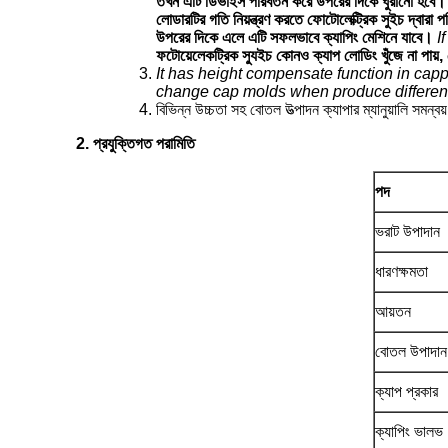
তখন এটি ডিভাইস পরিবর্তন করে উপরের দিকে ঘুরানো হবে।
লোডারটির গতি নিয়ন্ত্রণ করতে ফোটোলেক্ট্রিক সুইচ দ্বারা প
উপরের দিকে এলে এটি সফলভাবে ক্যাপিং মেশিনে যাবে।
I
ফটোয়েলেকট্রিক স্যুইচ কোনও ক্যাপ লোডিং খুঁজে না পায়, মে
It has height compensate function in capp
change cap molds when produce different
বিভিন্ন উচ্চতা সহ বোতল উত্পাদন ক্যাপার ম্যানুয়ালি সমন্ব
2. প্রযুক্তিগত পরামিতি
পদ
ভরাট উপাদান
ধারণক্ষমতা
আয়তন
বোতল উপাদান
ক্যাপ প্রকার
ক্যাপিং ভালভ