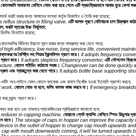
বোতলগুলি সাধারণত মেশিনে লোড করা হয়ে গেলে এটি স্বয়ংক্রিয়ভাবে আবার ধুয়ে ফেলা শু
পদার্থ ভরাট করার জন্য আমাদের সংস্থা কর্তৃক ডিজাইন ও তৈরি করা হয়েছে;
reflux structure in filling valve.
এটি ভালভ পূরণে নেতিবাচক চাপ রিফ্লাক্স কাঠ
, ভরাট স্তরের উচ্চ নির্ভুলতা;
রিনসিং ডিভাইস রয়েছে;
ে বোতলগুলির বিভিন্ন উচ্চতা পূরণ করার জন্য সামঞ্জস্য করা যেতে পারে;
f high efficiency, low noise, long service life, convenient mainte
াক্তকরণের বৈশিষ্ট্য সহ গিয়ার ট্রান্সমিশন গ্রহণ করে।
It adopts frequency conver
রী গ্রহণ করে।
It adopts stepless frequency convertor;
এটি স্টেপলেস ফ্রিকোয
ucture.
বোতল গাইডিং কাঠামো সহজ।
Changeover can be done quickly an
দ্রুত এবং স্বাচ্ছন্দ্যে করা যেতে পারে।
It adopts bottle base supporting struc
যা-শুটিং অন-লাইনে যেমন বোতল ব্লকেজ এবং ক্যাপ নিখোঁজ হওয়া ইত্যাদি প্রদর্শন করবে;
t work.
বোতল লোড না হলে, ভলিং ভালভ কাজ করবে না।
If emergency breakdow
 করা ব্র্যান্ড গ্রহণ করে।
বদ্ধ করা হবে এবং তারপরে প্যাকেজিংয়ের প্রক্রিয়াতে জানানো হবে;
d reducer in capping machine.
ঘোরানো প্লেট ক্যাপিং মেশিনে স্পিড রিডুসার দ্ব
 চলে যাবে।
The storage of caps in hopper can improve the capacity 
device in the outlet of hopper to change cap mouth upwards a
cap with mouth downwards coming, it will be turned upwards b