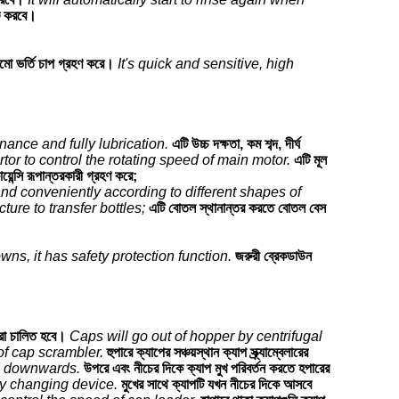
রু করবে।
ামো ভর্তি চাপ গ্রহণ করে।
It's quick and sensitive, high
nance and fully lubrication.
এটি উচ্চ দক্ষতা, কম শব্দ, দীর্ঘ
tor to control the rotating speed of main motor.
এটি মূল
়েন্সি রূপান্তরকারী গ্রহণ করে;
d conveniently according to different shapes of
ture to transfer bottles;
এটি বোতল স্থানান্তর করতে বোতল বেস
ns, it has safety protection function.
জরুরী ব্রেকডাউন
ারা চালিত হবে।
Caps will go out of hopper by centrifugal
of cap scrambler.
হুপারে ক্যাপের সঞ্চয়স্থান ক্যাপ স্ক্র্যাম্বেলারের
nd downwards.
উপরে এবং নীচের দিকে ক্যাপ মুখ পরিবর্তন করতে হপারের
y changing device.
মুখের সাথে ক্যাপটি যখন নীচের দিকে আসবে