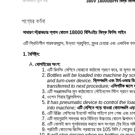
বিশেষভাবে তুলে ধরা:
380V 18000BPH মিল্ক ফিলিং
পণ্যের বর্ণনা
সাধারণ স্ট্রাকচার গ্লাস বোতল 18000 বিপিএইচ মিল্ক ফিলিং লাইন
এটি স্থিতিশীল পারফরম্যান্স, উন্নত প্রযুক্তি, সুন্দর চেহারা এবং একাধিক
1. বৈশিষ্ট্য:
ধোলাইয়ের অংশ:
এটি রিনসিং মেশিনে ঘোরানো কাঠামো গ্রহণ করে, যা মূলত মদ
Bottles will be loaded into machine by sc
and turn-over device.
ক্লিপগুলি এবং টার্ন-ওভার 
transferred to next procedure;
এসিপটিক জলে ধু
এটি সরঞ্জামগুলির মূল কাঠামোতে স্টেইনলেস স্টিল গ্রহণ কর
ওপেন গিয়ার ট্রান্সমিশন;
It has pneumatic device to control the loa
into machine;
এটি মেশিনে পড়ে যাওয়া বোতলগুলি এড়
এটি রিঞ্জিং মেশিনের ইনলেট পানির পাইপে চাপ গেজ এবং চাপ
এটি ম্যানুয়ালি সমন্বয় করে বিভিন্ন উচ্চতার বোতল উত্পাদন
এটি ধোলাই জল পুনর্ব্যবহার করতে জল সংগ্রহ ট্রে দিয়ে সজ্
প্রতিটি বোতলের রিংসিং প্রবাহের হার 105 মিলি / সেকেন্ড
It will stop rinsing when no bottles or m