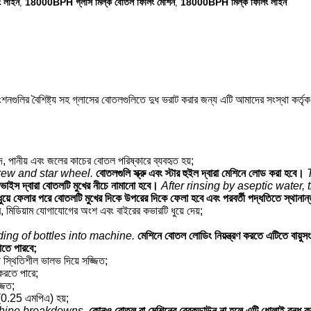
 লাইন
18000BPH গ্লাস মিল্ক বোতল ফিলিং মেশিন
18000BPH মিল্ক ফিলিং লাইন
,
,
 ফাংশনগুলির বৈশিষ্ট্য সহ গ্লাসের বোতলগুলিতে দুধ ভরাট করার জন্য এটি আমাদের সংস্থা কর্
, পানীয় এবং জলের কাচের বোতল পরিষ্কারে ব্যবহৃত হয়;
rew and star wheel.
বোতলগুলি স্ক্রু এবং স্টার হুইল দ্বারা মেশিনে লোড করা হবে।
ডিভাইস দ্বারা বোতলটি মুখের নীচে নামানো হবে।
After rinsing by aseptic water,
য়ে ফেলার পরে বোতলটি মুখের দিকে উপরের দিকে ফেলা হবে এবং পরবর্তী পদ্ধতিতে স্থানান
ে, মিডিয়াম যোগাযোগের অংশ এবং বাইরের কভারটি ধুয়ে দেয়;
ding of bottles into machine.
মেশিনে বোতল লোডিং নিয়ন্ত্রণ করতে এটিতে বায়ুস
াতে পারবে;
 স্থিতিশীল ভালভ দিয়ে সজ্জিত;
 করতে পারে;
জিত;
 (0.25 এমপিএ) হয়;
achine breakdowns.
কোনও বোতল বা মেশিনের ব্রেকডাউন না হলে এটি ধোলাই বন্ধ 