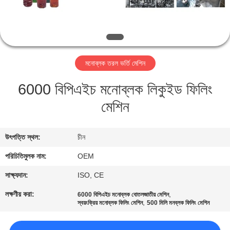
নিয়ন্ত্রণ
যোগাযোগ
করুন
মনোব্লক তরল ভর্তি মেশিন
6000 বিপিএইচ মনোব্লক লিকুইড ফিলিং
উদ্ধৃতির
মেশিন
জন্য
আবেদন
উৎপত্তি স্থল:
চীন
সাইট
পরিচিতিমুলক নাম:
OEM
ম্যাপ
সাক্ষ্যদান:
ISO, CE
লক্ষণীয় করা:
,
6000 বিপিএইচ মনোব্লক বোতলজাতীয় মেশিন
,
স্বয়ংক্রিয় মনোব্লক ফিলিং মেশিন
500 মিলি মনব্লক ফিলিং মেশিন
PRIVACY
POLICY