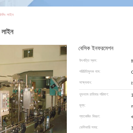
ফিলিং লাইন
ং লাইন
বেসিক ইনফরমেশন
উৎপত্তি স্থল:
চ
পরিচিতিমুলক নাম:
সাক্ষ্যদান:
ন্যূনতম চাহিদার পরিমাণ:
1
মূল্য:
n
প্যাকেজিং বিবরণ:
স
ডেলিভারি সময়:
3