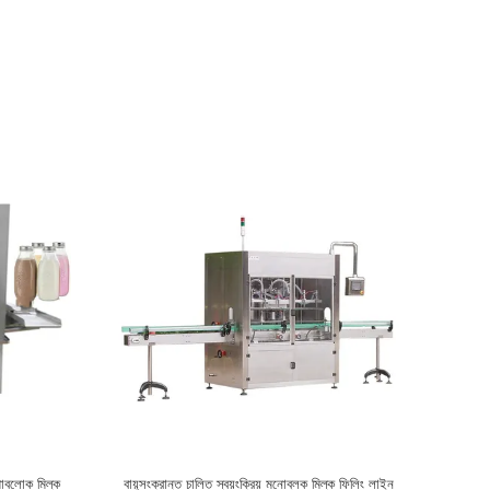
োবলোক মিল্ক
বায়ুসংক্রান্ত চালিত স্বয়ংক্রিয় মনোব্লক মিল্ক ফিলিং লাইন