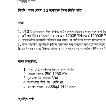
পণ্যের বর্ণনা
পিইটি / গ্লাস বোতল 3 1 মনোব্লক মিল্ক ফিলিং লাইন
বর্ণনা:
1. এই
3 1 মনোব্লক মিল্ক ফিলিং লাইন
স্পেস বাঁচানোর জন্য প্রধান শক্
২. এটি প্লাস্টিকের বোতলে ভরা দুধ এবং 1200BPH থেকে 12000BPH পর্য
৩. বোতলগুলির আকারটি পরিবর্তন করা সহজ, যা মেশিনের উচ্চতা সামঞ্জস্য না
৪. সাসপেনসোরি ট্রান্সমিশন গিয়ার অবলম্বন করা সহজেই রক্ষণাবেক্ষণ করত
5. মেশিন কেস এবং উপকরণগুলির সাথে যোগাযোগের অংশগুলি স্টেইনলেস স্টিল 
দ্রুত বিস্তারিত:
পণ্য:
3 1 মনোব্লক মিল্ক ফিলিং লাইন
বোতল আকার: 250-1250 মিলি
মূল উপাদান: এসএস 304
শংসাপত্র: সিই এবং এসজিএস
উত্পাদন ক্ষমতা: 2000bph পিইটি বোতল
অ্যাপ্লিকেশন: