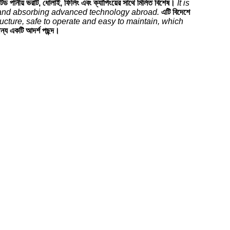
টেড পানীয় ভরাট, ধোলাই, ফিলিং এবং ক্যাপিংয়ের সাথে মিলিত বিশেষ।
It is
g and absorbing advanced technology abroad.
এটি বিদেশে
tructure, safe to operate and easy to maintain, which
 জন্য একটি আদর্শ পছন্দ।