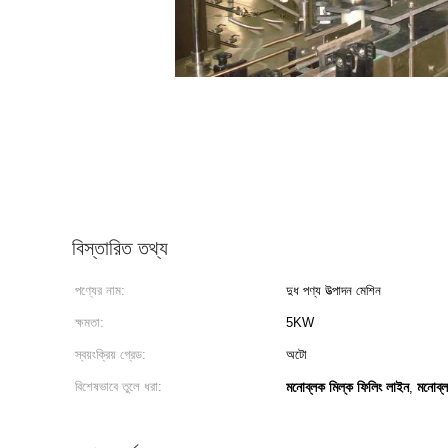
বিস্তারিত তথ্য
পণ্যের নাম:
দুধ পণ্য উত্পাদন মেশিন
ক্ষমতা:
5KW
স্বয়ংক্রিয় গ্রেড:
অটো
বিশেষভাবে তুলে ধরা:
মনোব্লক মিল্ক ফিলিং লাইন
মনোব্ল
,