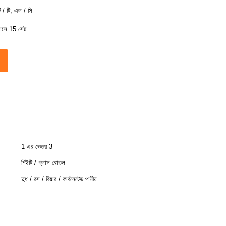
ি / টি, এল / সি
াসে 15 সেট
1 এর ভেতর 3
পিইটি / গ্লাস বোতল
দুধ / রস / বিয়ার / কার্বনেটেড পানীয়