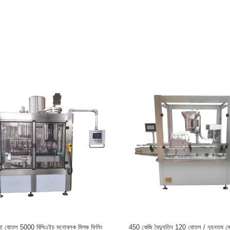
পোষা বোতল 5000 বিপিএইচ মনোব্লক মিল্ক ফিলিং
450 কেজি বৈদ্যুতিন 120 বোতল / ন্যূনতম ম