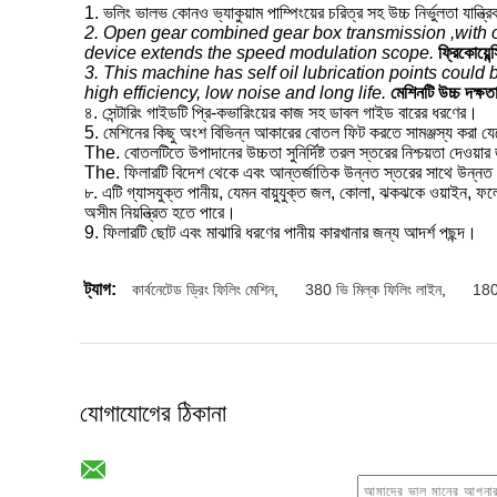
1. ভলিং ভালভ কোনও ভ্যাকুয়াম পাম্পিংয়ের চরিত্র সহ উচ্চ নির্ভুলতা যান্ত্
2. Open gear combined gear box transmission ,with o
device extends the speed modulation scope.
ফ্রিকোয়ে
3. This machine has self oil lubrication points could b
high efficiency, low noise and long life.
মেশিনটি উচ্চ দক্ষত
৪. সেন্টারিং গাইডটি প্রি-কভারিংয়ের কাজ সহ ডাবল গাইড বারের ধরণের।
5. মেশিনের কিছু অংশ বিভিন্ন আকারের বোতল ফিট করতে সামঞ্জস্য করা য
The. বোতলটিতে উপাদানের উচ্চতা সুনির্দিষ্ট তরল স্তরের নিশ্চয়তা দেওয়ার জন
The. ফিলারটি বিদেশ থেকে এবং আন্তর্জাতিক উন্নত স্তরের সাথে উন্নত প্
৮. এটি গ্যাসযুক্ত পানীয়, যেমন বায়ুযুক্ত জল, কোলা, ঝকঝকে ওয়াইন, ফলের
অসীম নিয়ন্ত্রিত হতে পারে।
9. ফিলারটি ছোট এবং মাঝারি ধরণের পানীয় কারখানার জন্য আদর্শ পছন্দ।
ট্যাগ:
কার্বনেটেড ড্রিং ফিলিং মেশিন
,
380 ভি মিল্ক ফিলিং লাইন
,
180
যোগাযোগের ঠিকানা