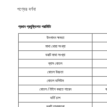
পণ্যের বর্ণনা
প্রধান প্রযুক্তিগত পরামিতি
উৎপাদন ক্ষমতা
মাথা ধোয়া সংখ্যা
ভরাট মাথা সংখ্যা
ব্যাস বোতল
বোতল উচ্চতা
বোতল ভলিউম
বোতল / টাইপ করতে পারেন
ক
ভর্তি চাপ
ভরাট তাপমাত্রা