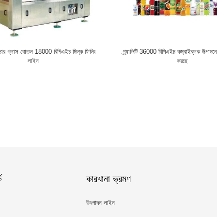
াকচার গ্লাস বোতল 18000 বিপিএইচ মিল্ক ফিলিং
গ্র্যাভিটি 36000 বিপিএইচ কম্বাইব্লক উত্পাদন
লাইন
করছে
ে
কারখানা ভ্রমণ
উৎপাদন লাইন