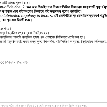
রিক ভর্তি ভালভ গ্রহণ করে।
n-off device.
2. অন অফ ডিভাইস সহ গিয়ার সম্মিলিত গিয়ার বক্স সংক্রমণটি খুলুন 
ন্সি রূপান্তর বেগ গতি সংযোগ ডিভাইস গতি মডুলেশন সুযোগ প্রসারিত।
e lubricated regularly in time.
৩. এই মেশিনটিতে স্ব-তেল তৈলাক্তকরণ পয়েন্টগু
া, কম শব্দ এবং দীর্ঘজীবনের।
েতে পারে।
্য বৈদ্যুতিক প্রোব দ্বারা নিয়ন্ত্রিত হয়।
রযুক্তির প্রবর্তন প্রযুক্তি হজম এবং শোষনের ভিত্তিতে তৈরি করা হয়।
 চা ইত্যাদি ভরাট করার জন্য মূলত ইউএসডি, এটি নির্মাণে অগ্রসর, স্থিরভাবে কর্মক্ষমতায়,
00 বিপিএইচ ফিলিং লাইন