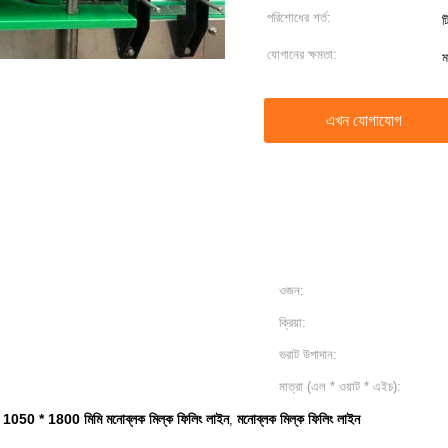
পরিশোধের শর্ত:
ট
যোগানের ক্ষমতা:
ম
এখন যোগাযোগ
ওজন:
ক্রিয়া:
ভরাট উপাদান:
মাত্রা (এল * ওয়াট * এইচ):
1050 * 1800 মিমি মনোব্লক মিল্ক ফিলিং লাইন
মনোব্লক মিল্ক ফিলিং লাইন
,