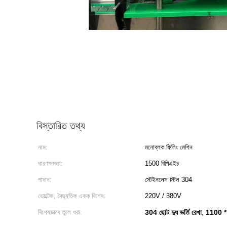
বিস্তারিত তথ্য
নাম:
মনোব্লক ফিলিং মেশিন
ধারণক্ষমতা:
1500 বিপিএইচ
পাদান:
স্টেইনলেস স্টিল 304
ভোল্টেজ, বৈদ্যুতিক একক বিশেষ:
220V / 380V
বিশেষভাবে তুলে ধরা:
304 ছোট দুধ ভর্তি রেখা
1100 * 
,