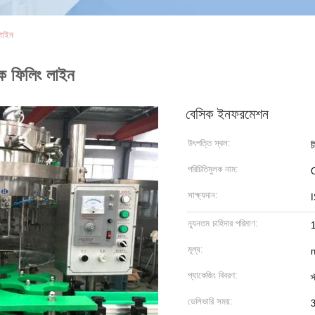
লাইন
ক ফিলিং লাইন
বেসিক ইনফরমেশন
উৎপত্তি স্থল:
চ
পরিচিতিমুলক নাম:
সাক্ষ্যদান:
ন্যূনতম চাহিদার পরিমাণ:
1
মূল্য:
n
প্যাকেজিং বিবরণ:
স
ডেলিভারি সময়:
3