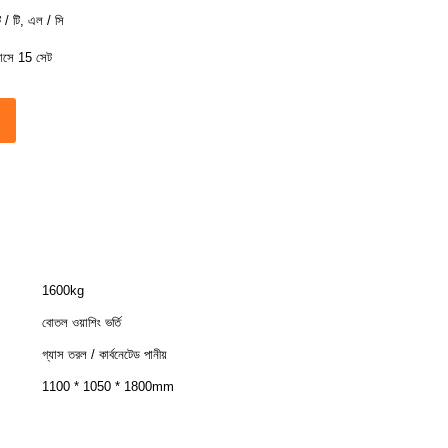
ি / টি, এল / সি
াসে 15 সেট
1600kg
বোতল ওয়াশিং ভর্তি
গ্যাস তরল / কার্বনেটেড পানীয়
1100 * 1050 * 1800mm