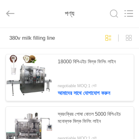
Silk
Road
Enterprise
পণ্য
Management
Services
Co.,LTD.
All
Rights
বাড়ি
Reserved.
380v milk filling line
পণ্য
18000 বিপিএইচ মিল্ক ফিলিং লাইন
আমাদের
সম্পর্কে
negotiable MOQ:1 সেট
আমাদের সাথে যোগাযোগ করুন
কারখানা
ভ্রমণ
স্বয়ংক্রিয় পোষা বোতল 5000 বিপিএইচ
মনোব্লক মিল্ক ফিলিং লাইন
মান
negotiable MOQ:1 সেট