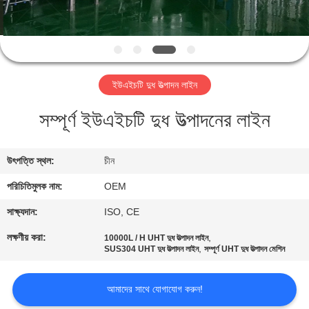
নিয়ন্ত্রণ
যোগাযোগ
করুন
ইউএইচটি দুধ উত্পাদন লাইন
সম্পূর্ণ ইউএইচটি দুধ উত্পাদনের লাইন
উদ্ধৃতির
জন্য
উৎপত্তি স্থল:
চীন
আবেদন
পরিচিতিমুলক নাম:
OEM
সাইট
সাক্ষ্যদান:
ISO, CE
ম্যাপ
লক্ষণীয় করা:
,
10000L / H UHT দুধ উত্পাদন লাইন
,
SUS304 UHT দুধ উত্পাদন লাইন
সম্পূর্ণ UHT দুধ উত্পাদন মেশিন
PRIVACY
আমাদের সাথে যোগাযোগ করুন!
POLICY