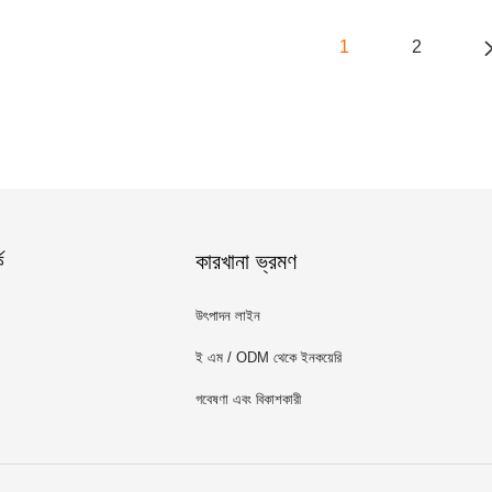
1
2
ে
কারখানা ভ্রমণ
উৎপাদন লাইন
ই এম / ODM থেকে ইনকয়েরি
গবেষণা এবং বিকাশকারী