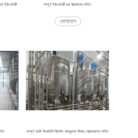
লতা ইউএইচটি
সম্পূর্ণ ইউএইচটি দুধ উত্পাদনের লাইন
যোগাযোগ
াইন
সম্পূর্ণ অটো সিআইপি ক্লিনিং কনডেন্সড মিল্ক প্রোডাকশন লাইন