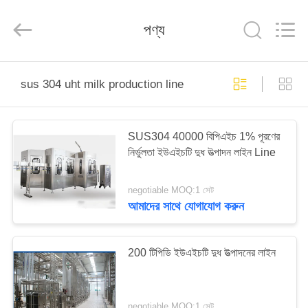
Silk
Road
Enterprise
পণ্য
Management
Services
Co.,LTD.
All
Rights
বাড়ি
Reserved.
sus 304 uht milk production line
পণ্য
SUS304 40000 বিপিএইচ 1% পূরণের
নির্ভুলতা ইউএইচটি দুধ উত্পাদন লাইন Line
আমাদের
সম্পর্কে
negotiable MOQ:1 সেট
আমাদের সাথে যোগাযোগ করুন
কারখানা
ভ্রমণ
200 টিপিডি ইউএইচটি দুধ উত্পাদনের লাইন
মান
negotiable MOQ:1 সেট