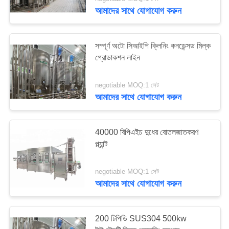
নিয়ন্ত্রণ
আমাদের সাথে যোগাযোগ করুন
যোগাযোগ
সম্পূর্ণ অটো সিআইপি ক্লিনিং কনডেন্সড মিল্ক
করুন
প্রোডাকশন লাইন
negotiable MOQ:1 সেট
উদ্ধৃতির
আমাদের সাথে যোগাযোগ করুন
জন্য
আবেদন
40000 বিপিএইচ দুধের বোতলজাতকরণ
প্ল্যান্ট
সাইট
ম্যাপ
negotiable MOQ:1 সেট
আমাদের সাথে যোগাযোগ করুন
PRIVACY
200 টিপিডি SUS304 500kw
POLICY