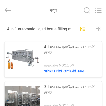
Silk
Road
Enterprise
পণ্য
Management
Services
Co.,LTD.
All
Rights
বাড়ি
Reserved.
4 in 1 automatic liquid bottle filling machine
পণ্য
4 1 মনোব্লক স্বয়ংক্রিয় তরল বোতল ভর্তি
মেশিনে
আমাদের
সম্পর্কে
negotiable MOQ:1 সেট
আমাদের সাথে যোগাযোগ করুন
কারখানা
ভ্রমণ
3 1 মনোব্লক স্বয়ংক্রিয় তরল বোতল ভর্তি
মেশিনে
মান
negotiable MOQ:1 সেট