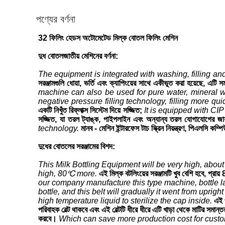
পণ্যের বর্ণনা
32 ফিলিং হেডস অটোমেটেড মিল্ক বোতল ফিলিং মেশিন
দুধ বোতলজাতীয় মেশিনের বর্ণনা:
The equipment is integrated with washing, filling and c
সরঞ্জামগুলি ধোয়া, ভর্তি এবং ক্যাপিংয়ের সাথে একীভূত করা হয়েছে, এটি
machine can also be used for pure water, mineral wat
negative pressure filling technology, filling more qui
একটি নিখুঁত রিফ্লাক্স সিস্টেম দিয়ে সজ্জিত;
It is equipped with CIP
সজ্জিত, যা তরল ট্যাঙ্ক, পাইপলাইন এবং অন্যান্য তরল যোগাযোগের জা
technology.
মানব - মেশিন ইন্টারফেস টাচ স্ক্রিন নিয়ন্ত্রণ, পিএলসি কম
দুধের বোতলের সরঞ্জামের বিশদ:
This Milk Bottling Equipment will be very high, about 
high, 80℃ more.
এই মিল্ক বটলিংয়ের সরঞ্জামটি খুব বেশি হবে, 
our company manufacture this type machine, bottle lay
bottle, and this belt will gradually it went from uprigh
high temperature liquid to sterilize the cap inside.
এই 
পরিবাহক বেল্ট থাকবে এবং এই বেল্টটি ধীরে ধীরে এটি খাড়া থেকে মাটির সমা
করবে।
Which can save more production cost for custome