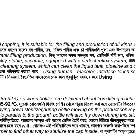
apping, it is suitable for the filling and production of all kinds o
 সমস্ত ধরণের ফলের রস পানীয়, দুধ, শক্তি পানীয় এবং চা পানীয়গুলি পূরণ এবং উত্পাদনের 
er filling production.
কিছু অংশের সহজ সমন্বয় সহ, মেশিনটি খাঁটি জল, খনিজ
ckly, stable, accurate, equipped with a perfect reflux system;
মাইক
 cleaning system, which can clean the liquid tank, pipeline and o
য়গা পরিষ্কার করতে পারে।
Using human - machine interface touch scr
্পিউটার নিয়ন্ত্রণ, বৈদ্যুতিন সংকেতের মেরু বদল প্রযুক্তি ব্যবহার করে Using
85-92℃, so when bottles are delivered about from filling machine,
প্রায় 85-92 ℃, সুতরাং বোতলগুলি ফিলিং মেশিন থেকে প্রায় বিতরণ করা হলে বোতলটির ভ
ing down sterilizer,during bottle moving on the product conveyo
t to parallel to the ground, bottle will also lay down during this si
পরিস্থিতিতে, আমাদের সংস্থা এই ধরণের মেশিন তৈরি করে, বোতল বিছিয়ে জীবাণুমুক্ত কর
ন্তরালে চলে যাবে will , বোতলও এই পরিস্থিতিতে শুয়ে থাকবে, তারপরে তরলটি ক্যাপটিকে স্পর
r to find other way to sterilize the cap inside.
যা ক্যাপটির অভ্যন্তরে 