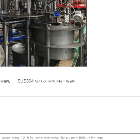
ঞ্জাম
,
SUS304 দুধের বোতলজাতকরণ সরঞ্জাম