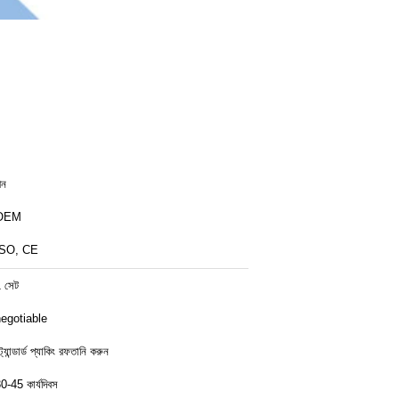
ীন
OEM
ISO, CE
 সেট
egotiable
্ট্যান্ডার্ড প্যাকিং রফতানি করুন
0-45 কার্যদিবস