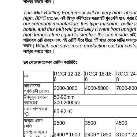
সাশ্রয় করতে পারে।
This Milk Bottling Equipment will be very high, about 
high, 80℃ more.
এই মিল্ক বটলিংয়ের সরঞ্জামটি খুব বেশি হবে, 
our company manufacture this type machine, bottle lay
bottle, and this belt will gradually it went from uprigh
high temperature liquid to sterilize the cap inside.
এই 
পরিবাহক বেল্ট থাকবে এবং এই বেল্টটি ধীরে ধীরে এটি খাড়া থেকে মাটির সমা
করবে।
Which can save more production cost for custome
সাশ্রয় করতে পারে।
দুধ বোতলজাতকরণ মেশিন পরামিতি:
RCGF12-12-
RCGF18-18-
RCGF24-
পদ
6
6
8
ধারণক্ষমতা
2000-3000
4000-5000
7000-80
প্রতি ঘন্টা বোতল
উপযুক্ত বোতল
50-90mm
ব্যাসরেখা
200-2000ml
ভরাট তাপমাত্রা
85-92 ℃
℃
যন্ত্রের ওজন
2500
3500
4500
কেজি
মেশিনের আকার
2400 * 1600
2400 * 1850
3100 * 2