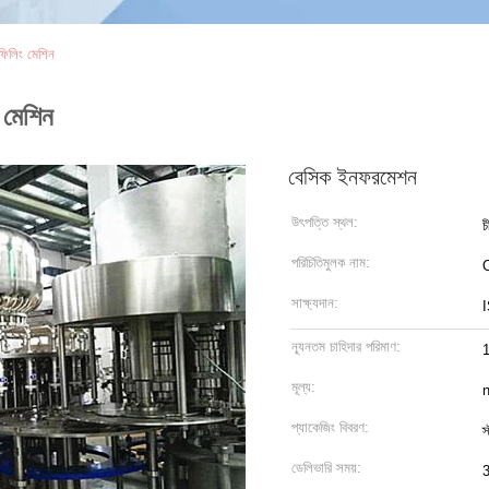
িলিং মেশিন
 মেশিন
বেসিক ইনফরমেশন
উৎপত্তি স্থল:
চ
পরিচিতিমুলক নাম:
সাক্ষ্যদান:
ন্যূনতম চাহিদার পরিমাণ:
1
মূল্য:
n
প্যাকেজিং বিবরণ:
স
ডেলিভারি সময়:
3