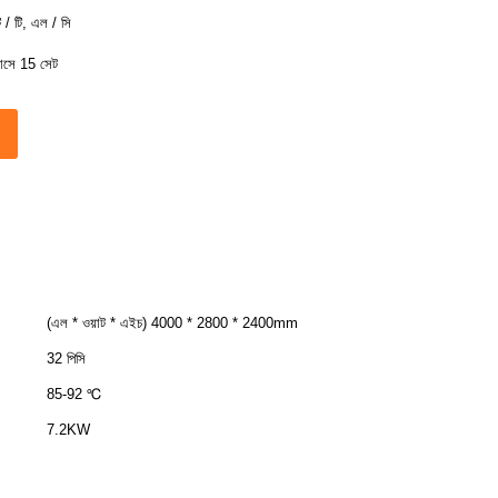
ি / টি, এল / সি
াসে 15 সেট
(এল * ওয়াট * এইচ) 4000 * 2800 * 2400mm
32 পিসি
85-92 ℃
7.2KW