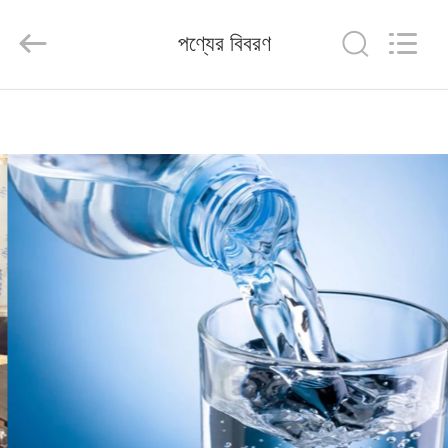
Silk
Road
Enterprise
পণ্যের বিবরণ
Management
Services
Co.,LTD.
All
Rights
বাড়ি
Reserved.
পণ্য
আমাদের
সম্পর্কে
কারখানা
ভ্রমণ
মান