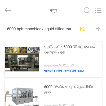
Silk
Road
Enterprise
পণ্য
Management
Services
Co.,LTD.
All
Rights
বাড়ি
Reserved.
6000 bph monoblock liquid filling machine
পণ্য
বৈদ্যুতিন চালিত 6000 বিপিএইচ মনোব্লক
তরল ফিলিং মেশিন
আমাদের
সম্পর্কে
negotiable MOQ:1 সেট
আমাদের সাথে যোগাযোগ করুন
কারখানা
ভ্রমণ
6000 বিপিএইচ মনোব্লক লিকুইড ফিলিং
মেশিন
মান
negotiable MOQ:1 সেট