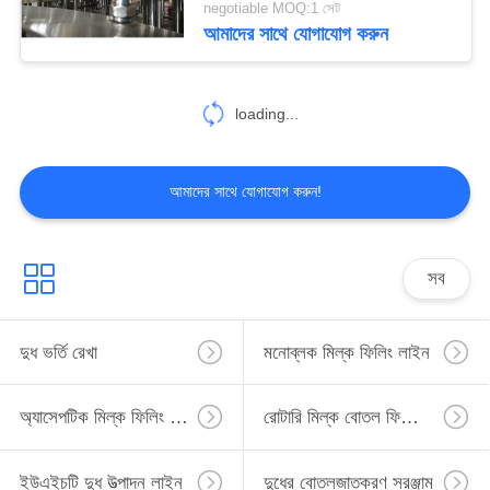
negotiable MOQ:1 সেট
আমাদের সাথে যোগাযোগ করুন
7
স্বয়ংক্রিয় তরল বোতল ভর্তি
loading...
মেশিন
আমাদের সাথে যোগাযোগ করুন!
8
সব
ইউএইচটি মিল্ক প্রসেসিং
সরঞ্জাম
দুধ ভর্তি রেখা
মনোব্লক মিল্ক ফিলিং লাইন
অ্যাসেপটিক মিল্ক ফিলিং লাইন
রোটারি মিল্ক বোতল ফিলিং লাইন
ইউএইচটি দুধ উত্পাদন লাইন
দুধের বোতলজাতকরণ সরঞ্জাম