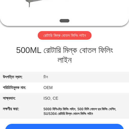
নিয়ন্ত্রণ
যোগাযোগ
করুন
রোটারি মিল্ক বোতল ফিলিং লাইন
500ML রোটারি মিল্ক বোতল ফিলিং
উদ্ধৃতির
লাইন
জন্য
আবেদন
উৎপত্তি স্থল:
চীন
সাইট
পরিচিতিমুলক নাম:
OEM
ম্যাপ
সাক্ষ্যদান:
ISO, CE
লক্ষণীয় করা:
,
,
5000 বিপিএইচ ফিলিং লাইন
500 মিলি বোতল দুধ ফিলিং মেশিন
SUS304 রোটারি মিল্ক বোতল ফিলিং লাইন
PRIVACY
POLICY